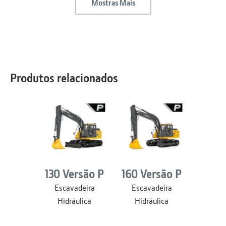
Mostras Mais
Produtos relacionados
130 Versão P
160 Versão P
200 V
Escavadeira
Escavadeira
Esca
Hidráulica
Hidráulica
Hidr