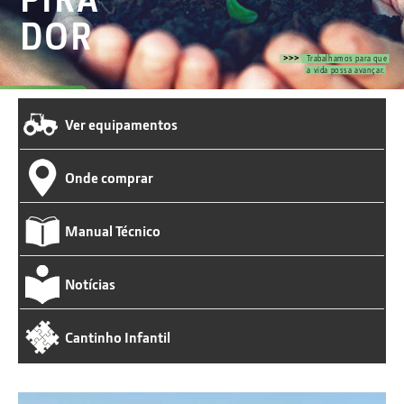
DOR
>
>>
Trabalhamos para que
a vida possa avançar.
Ver equipamentos
Onde comprar
Manual Técnico
Notícias
Cantinho Infantil